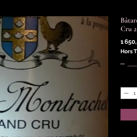
Bâta
Cru 
1 650
Hors 
""  ---
Quantit