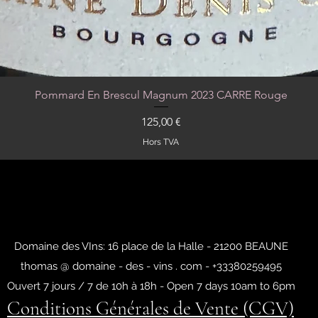
Pommard En Brescul Magnum 2023 CARRE Rouge
Aperçu rapide
Prix
125,00 €
Hors TVA
Domaine des VIns: 16 place de la Halle - 21200 BEAUNE
thomas @ domaine - des - vins . com - +33380259495
Ouvert 7 jours / 7 de 10h à 18h - Open 7 days 10am to 6pm
Conditions Générales de Vente (CGV)