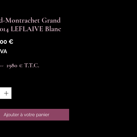
rd-Montrachet Grand
2014 LEFLAIVE Blanc
Prix
,00 €
TVA
----  1980 € T.T.C.
é
*
Ajouter à votre panier