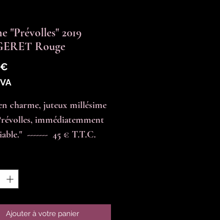
e "Prévolles" 2019
ERET Rouge
Prix
 €
TVA
en charme, juteux millésime 
Prévolles, immédiatemment 
able."  -------  45 € T.T.C.
é
*
Ajouter à votre panier