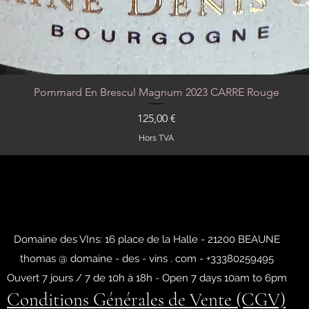
Pommard En Brescul Magnum 2023 CARRE Rouge
Aperçu rapide
Prix
125,00 €
Hors TVA
Domaine des VIns: 16 place de la Halle - 21200 BEAUNE
thomas @ domaine - des - vins . com - +33380259495
Ouvert 7 jours / 7 de 10h à 18h - Open 7 days 10am to 6pm
Conditions Générales de Vente (CGV)