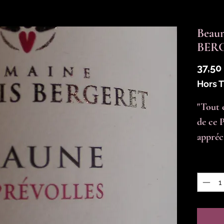
Beaun
BERG
37,50
Hors 
"Tout 
de ce 
appréci
Quantit