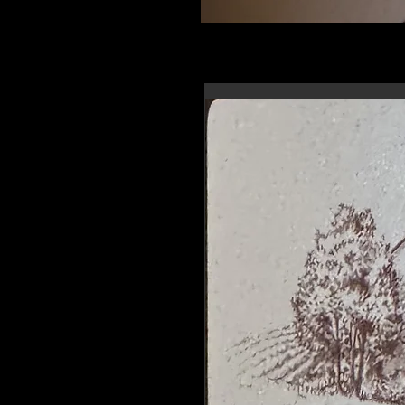
En-tête 6