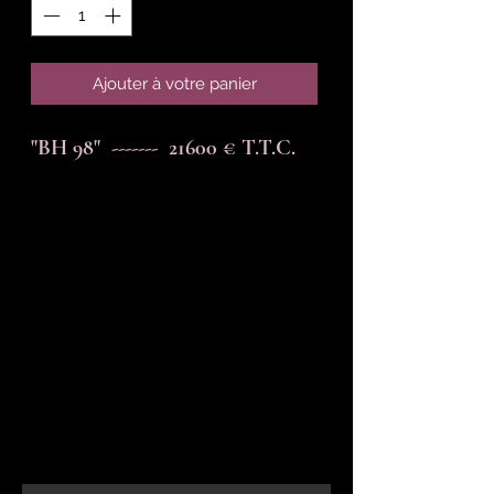
Ajouter à votre panier
"BH 98"  -------  21600 € T.T.C.
En-tête 6