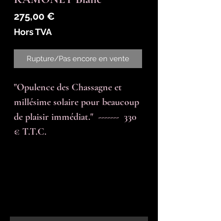
Prix
275,00 €
Hors TVA
Rupture/Pas encore en vente
"Opulence des Chassagne et 
millésime solaire pour beaucoup 
de plaisir immédiat."  -------  330 
€ T.T.C.
En-tête 6