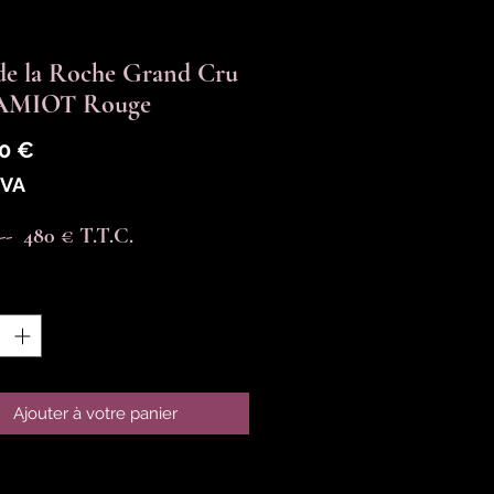
de la Roche Grand Cru
 AMIOT Rouge
Prix
0 €
TVA
----  480 € T.T.C.
é
*
Ajouter à votre panier