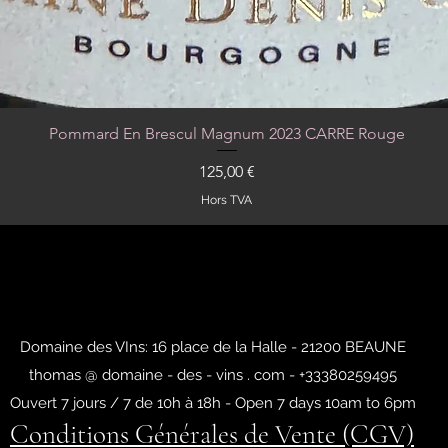
Pommard En Brescul Magnum 2023 CARRE Rouge
Aperçu rapide
Prix
125,00 €
Hors TVA
Domaine des VIns: 16 place de la Halle - 21200 BEAUNE
thomas @ domaine - des - vins . com - +33380259495
Ouvert 7 jours / 7 de 10h à 18h - Open 7 days 10am to 6pm
Conditions Générales de Vente (CGV)