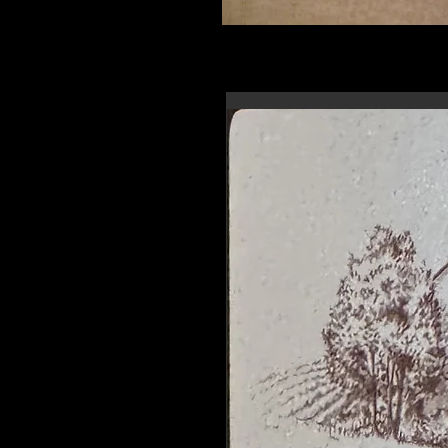
En-tête 6