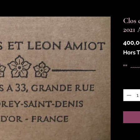
Clos 
2021
400,0
Hors 
""  ---
Quantit