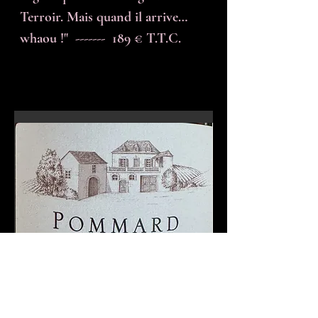
Terroir. Mais quand il arrive…
whaou !"  -------  189 € T.T.C.
En-tête 6