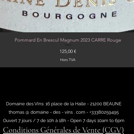
Pommard En Brescul Magnum 2023 CARRE Rouge
Aperçu rapide
Prix
125,00 €
Hors TVA
Domaine des VIns: 16 place de la Halle - 21200 BEAUNE
thomas @ domaine - des - vins . com - +33380259495
Ouvert 7 jours / 7 de 10h à 18h - Open 7 days 10am to 6pm
Conditions Générales de Vente (CGV)