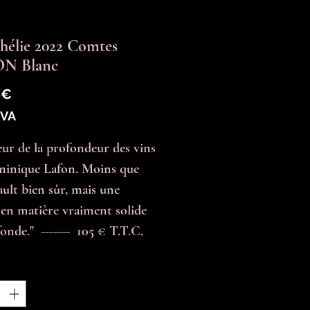
élie 2022 Comtes
N Blanc
Prix
 €
TVA
ur de la profondeur des vins 
inique Lafon. Moins que 
ult bien sûr, mais une 
 en matière vraiment solide 
onde."  -------  105 € T.T.C.
é
*