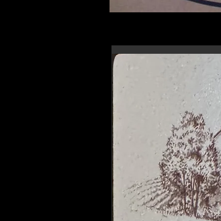
En-tête 6