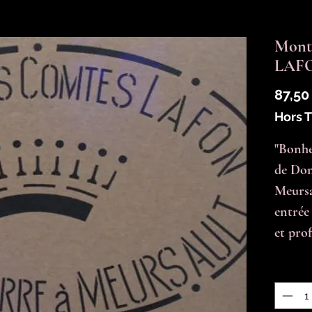
Month
LAFO
87,50
Hors 
"Bonhe
de Dom
Meursa
entrée
et prof
Quantit