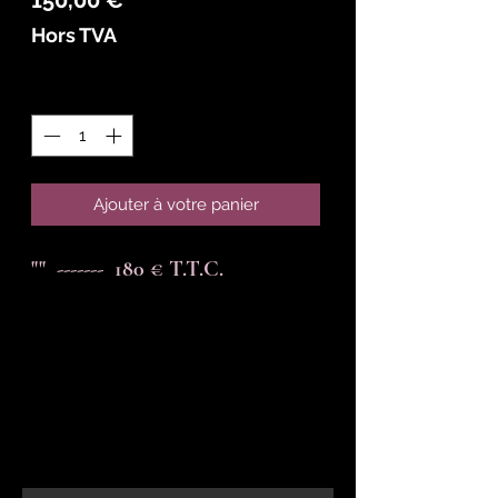
Hors TVA
Quantité
*
Ajouter à votre panier
""  -------  180 € T.T.C.
En-tête 6