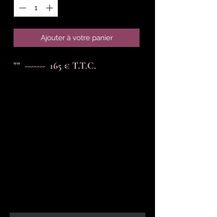
Ajouter à votre panier
""  -------  165 € T.T.C.
En-tête 6