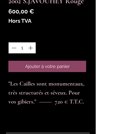
2002 S.JAVOUHEY Rouge
Prix
600,00 €
Hors TVA
Quantité
*
Ajouter à votre panier
"Les Cailles sont monumentaux, 
très structurés et sêveux. Pour 
vos gibiers."  -------  720 € T.T.C.
En-tête 6