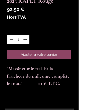
2023 RAPET Rouge
Prix
92,50 €
Hors TVA
Quantité
*
Ajouter à votre panier
"Massif et minéral. Et la 
fraicheur du millésime complète 
le tout."  -------  111 € T.T.C.
En-tête 6