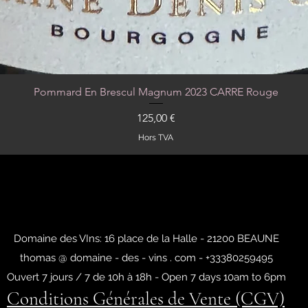
Pommard En Brescul Magnum 2023 CARRE Rouge
Aperçu rapide
Prix
125,00 €
Hors TVA
Domaine des VIns: 16 place de la Halle - 21200 BEAUNE
thomas @ domaine - des - vins . com - +33380259495
Ouvert 7 jours / 7 de 10h à 18h - Open 7 days 10am to 6pm
Conditions Générales de Vente (CGV)