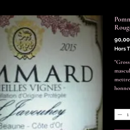
Pomm
Roug
90,00
Hors 
"Gross
masculi
mettre
honneur
Quantit