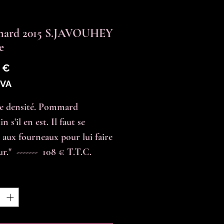
ard 2015 S.JAVOUHEY
e
Prix
 €
TVA
e densité. Pommard 
n s'il en est. Il faut se 
 aux fourneaux pour lui faire 
."  -------  108 € T.T.C.
é
*