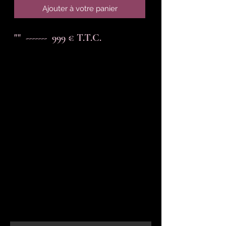
Ajouter à votre panier
""  -------  999 € T.T.C.
En-tête 6