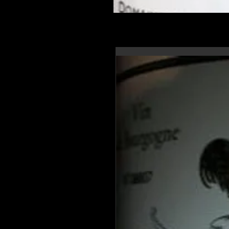
En-tête 6