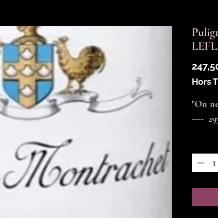
Pulig
LEFL
247,5
Hors 
"On ne
----  2
Quantit