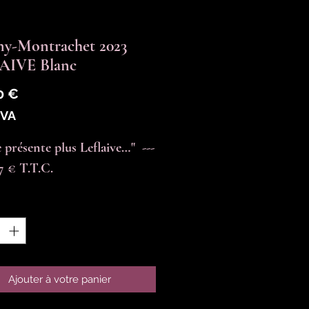
ny-Montrachet 2023
AIVE Blanc
Prix
0 €
TVA
 présente plus Leflaive…"  ---
97 € T.T.C.
é
*
Ajouter à votre panier