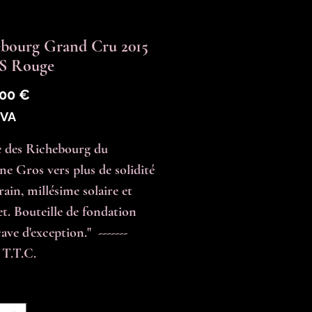
bourg Grand Cru 2015
 Rouge
Prix
,00 €
TVA
e des Richebourg du 
e Gros vers plus de solidité 
rain, millésime solaire et 
t. Bouteille de fondation 
ave d'exception."  -------  
 T.T.C.
é
*