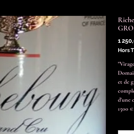
Riche
GROS
1 250
Hors 
"Virag
Domain
et de g
comple
d'une c
1500 €
Quantit