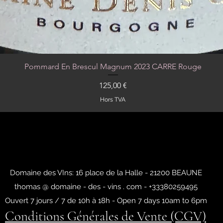
Pommard En Brescul Magnum 2023 CARRE Rouge
Aperçu rapide
Prix
125,00 €
Hors TVA
Domaine des VIns: 16 place de la Halle - 21200 BEAUNE
thomas @ domaine - des - vins . com - +33380259495
Ouvert 7 jours / 7 de 10h à 18h - Open 7 days 10am to 6pm
Conditions Générales de Vente (CGV)