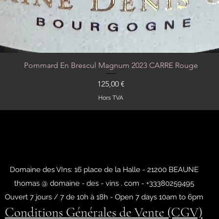
Pommard En Brescul Magnum 2023 CARRE Rouge
Aperçu rapide
Prix
125,00 €
Hors TVA
Domaine des VIns: 16 place de la Halle - 21200 BEAUNE
thomas @ domaine - des - vins . com - +33380259495
Ouvert 7 jours / 7 de 10h à 18h - Open 7 days 10am to 6pm
Conditions Générales de Vente (CGV)