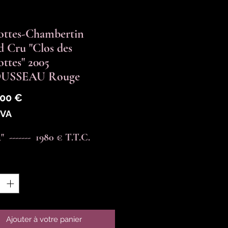
ottes-Chambertin
 Cru "Clos des
ttes" 2005
USSEAU Rouge
Prix
,00 €
TVA
  -------  1980 € T.T.C.
é
*
Ajouter à votre panier