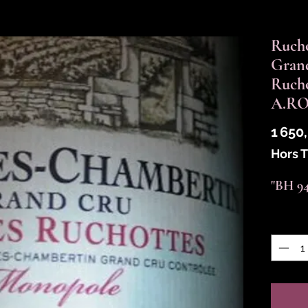
Ruch
Grand
Rucho
A.RO
1 650
Hors 
"BH 94"
Quantit