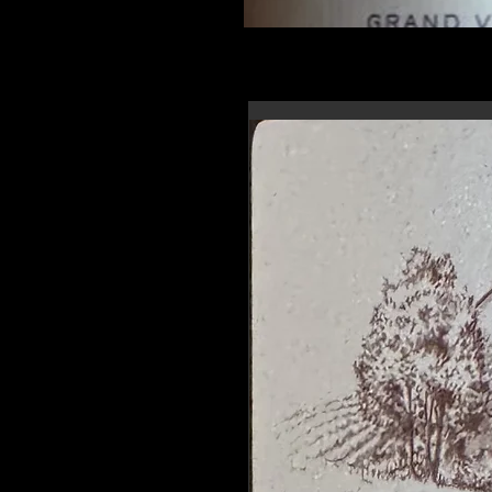
En-tête 6