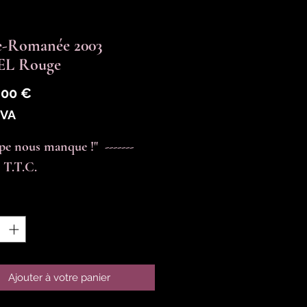
e-Romanée 2003
L Rouge
Prix
,00 €
TVA
pe nous manque !"  -------  
 T.T.C.
é
*
Ajouter à votre panier