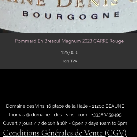
Pommard En Brescul Magnum 2023 CARRE Rouge
Aperçu rapide
Prix
125,00 €
Hors TVA
Domaine des VIns: 16 place de la Halle - 21200 BEAUNE
thomas @ domaine - des - vins . com - +33380259495
Ouvert 7 jours / 7 de 10h à 18h - Open 7 days 10am to 6pm
Conditions Générales de Vente (CGV)