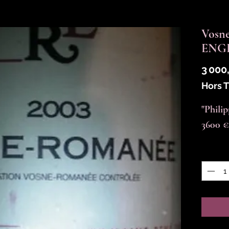
Vosn
ENGE
3 000
Hors 
"Philip
3600 €
Quantit