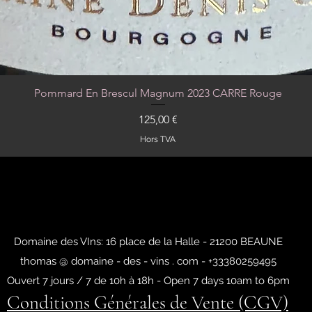
Pommard En Brescul Magnum 2023 CARRE Rouge
Aperçu rapide
Prix
125,00 €
Hors TVA
Domaine des VIns: 16 place de la Halle - 21200 BEAUNE
thomas @ domaine - des - vins . com - +33380259495
Ouvert 7 jours / 7 de 10h à 18h - Open 7 days 10am to 6pm
Conditions Générales de Vente (CGV)