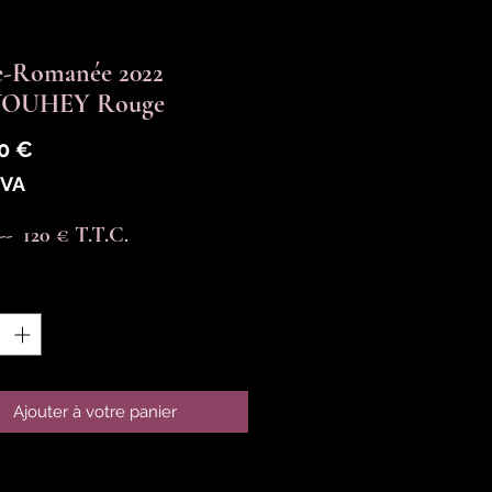
e-Romanée 2022
VOUHEY Rouge
Prix
0 €
TVA
----  120 € T.T.C.
é
*
Ajouter à votre panier