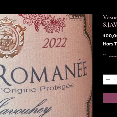
Vosn
S.JA
100,0
Hors 
""  ---
Quantit