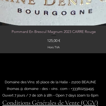
Pommard En Brescul Magnum 2023 CARRE Rouge
Aperçu rapide
Prix
125,00 €
Hors TVA
Domaine des VIns: 16 place de la Halle - 21200 BEAUNE
thomas @ domaine - des - vins . com - +33380259495
Ouvert 7 jours / 7 de 10h à 18h - Open 7 days 10am to 6pm
Conditions Générales de Vente (CGV)