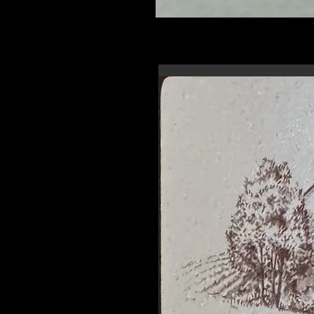
En-tête 6