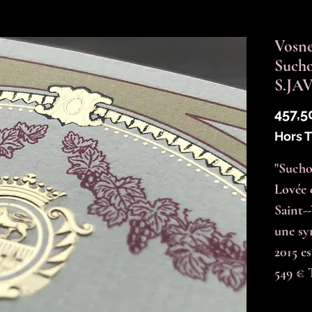
Vosne
Such
S.JA
457,5
Hors 
"Suchot
Lovée 
Saint--
une sy
2015 es
549 € 
Quantit