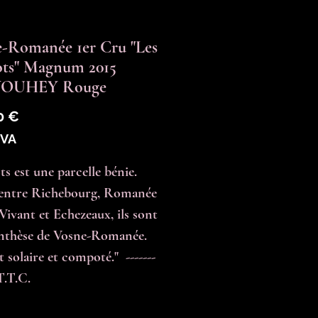
-Romanée 1er Cru "Les
ots" Magnum 2015
VOUHEY Rouge
Prix
0 €
TVA
s est une parcelle bénie. 
entre Richebourg, Romanée 
Vivant et Echezeaux, ils sont 
nthèse de Vosne-Romanée. 
t solaire et compoté."  -------  
T.T.C.
é
*