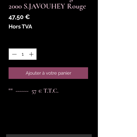
2000 S.JAVOUHEY Rouge
Prix
47,50 €
Hors TVA
Quantité
*
Ajouter à votre panier
""  -------  57 € T.T.C.
En-tête 6