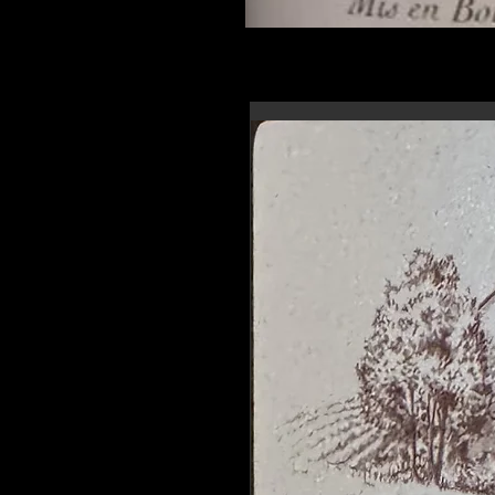
En-tête 6