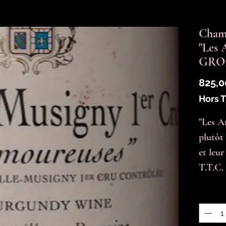
Chamb
"Les 
GROF
825,0
Hors 
"Les A
plutôt 
et leur
T.T.C.
Quantit