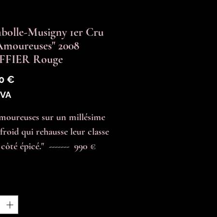
olle-Musigny 1er Cru
Amoureuses" 2008
FIER Rouge
Prix
0 €
TVA
moureuses sur un millésime 
froid qui rehausse leur classe 
 côté épicé."  -------  990 € 
é
*