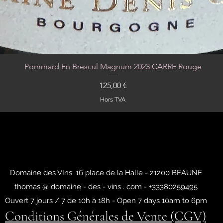
Pommard En Brescul Magnum 2023 CARRE Rouge
Aperçu rapide
Prix
125,00 €
Hors TVA
Domaine des VIns: 16 place de la Halle - 21200 BEAUNE
thomas @ domaine - des - vins . com - +33380259495
Ouvert 7 jours / 7 de 10h à 18h - Open 7 days 10am to 6pm
Conditions Générales de Vente (CGV)