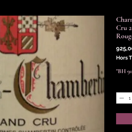
Char
Cru 
Roug
925,0
Hors 
"BH 91-
Quantit