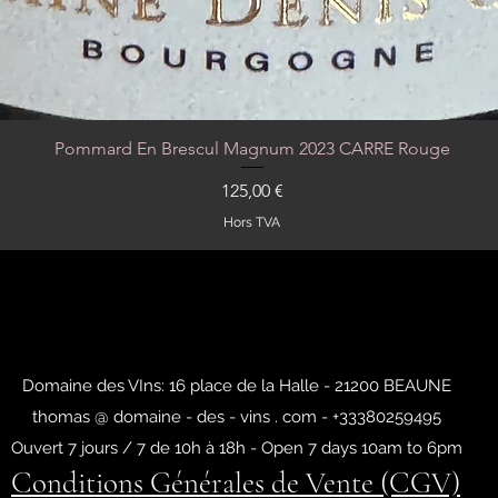
Pommard En Brescul Magnum 2023 CARRE Rouge
Aperçu rapide
Prix
125,00 €
Hors TVA
Domaine des VIns: 16 place de la Halle - 21200 BEAUNE
thomas @ domaine - des - vins . com - +33380259495
Ouvert 7 jours / 7 de 10h à 18h - Open 7 days 10am to 6pm
Conditions Générales de Vente (CGV)