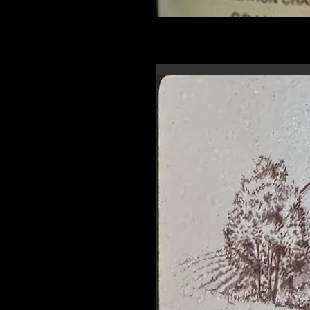
En-tête 6