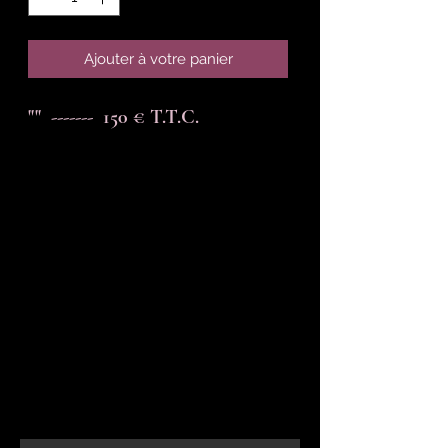
Ajouter à votre panier
""  -------  150 € T.T.C.
En-tête 6