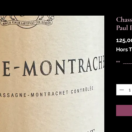
Chass
Paul
125,0
Hors 
""  ---
Quantit