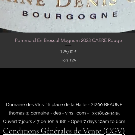
Pommard En Brescul Magnum 2023 CARRE Rouge
Aperçu rapide
Prix
125,00 €
Hors TVA
Domaine des VIns: 16 place de la Halle - 21200 BEAUNE
thomas @ domaine - des - vins . com - +33380259495
Ouvert 7 jours / 7 de 10h à 18h - Open 7 days 10am to 6pm
Conditions Générales de Vente (CGV)