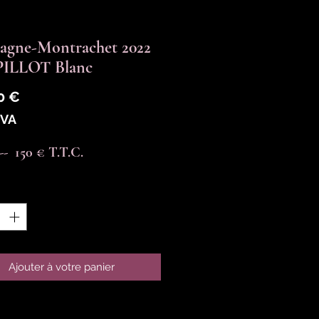
agne-Montrachet 2022
 PILLOT Blanc
Prix
0 €
TVA
----  150 € T.T.C.
é
*
Ajouter à votre panier