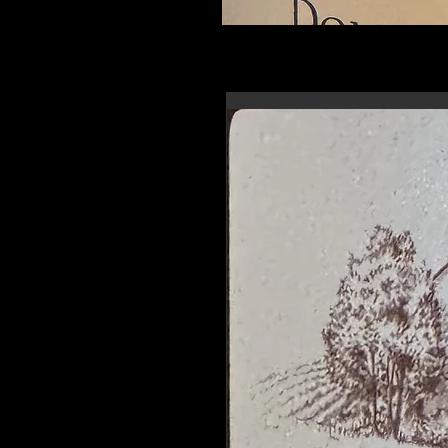
En-tête 6