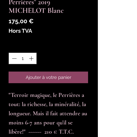
Perrières" 2019
MICHELOT Blanc
Prix
175,00 €
Hors TVA
Quantité
*
Ajouter à votre panier
"Terroir magique, le Perrières a 
tout: la richesse, la minéralité, la 
longueur. Mais il fait attendre au 
moins 6-7 ans pour qu'il se 
libère!"  -------  210 € T.T.C.