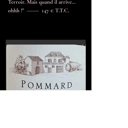
Terroir. Mais quand il arrive…
ohhh !"  -------  147 € T.T.C.
En-tête 6