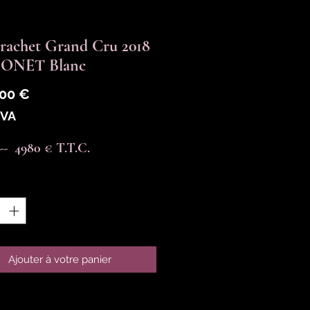
rachet Grand Cru 2018
ONET Blanc
Prix
,00 €
TVA
----  4980 € T.T.C.
é
*
Ajouter à votre panier