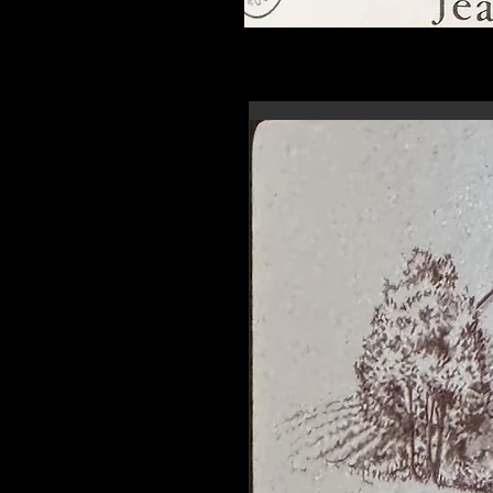
En-tête 6