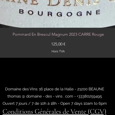
Pommard En Brescul Magnum 2023 CARRE Rouge
Aperçu rapide
Prix
125,00 €
Hors TVA
Domaine des VIns: 16 place de la Halle - 21200 BEAUNE
thomas @ domaine - des - vins . com - +33380259495
Ouvert 7 jours / 7 de 10h à 18h - Open 7 days 10am to 6pm
Conditions Générales de Vente (CGV)