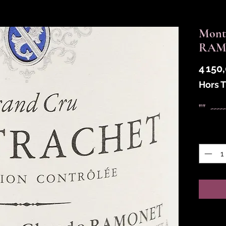
Mont
RAM
4 150
Hors 
""  ---
Quantit