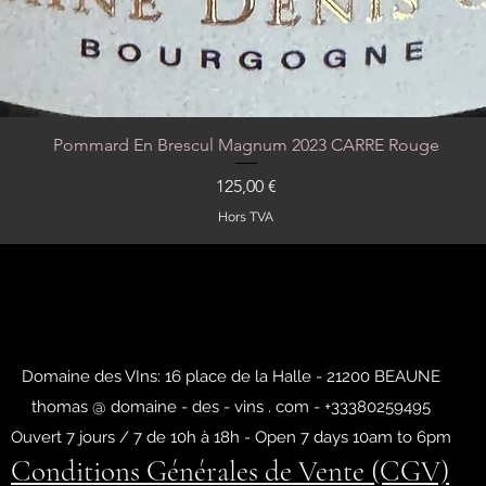
Pommard En Brescul Magnum 2023 CARRE Rouge
Aperçu rapide
Prix
125,00 €
Hors TVA
Domaine des VIns: 16 place de la Halle - 21200 BEAUNE
thomas @ domaine - des - vins . com - +33380259495
Ouvert 7 jours / 7 de 10h à 18h - Open 7 days 10am to 6pm
Conditions Générales de Vente (CGV)