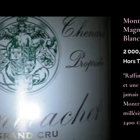
Mont
Magn
Blanc
2 000
Hors 
"Raffi
et une 
jamais
Montra
millési
2400 €
Quantit