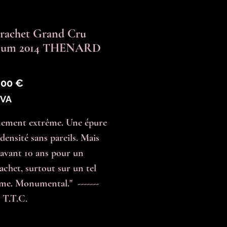
rachet Grand Cru
um 2014 THENARD
Prix
,00 €
TVA
nement extrême. Une épure 
densité sans pareils. Mais 
 avant 10 ans pour un 
chet, surtout sur un tel 
me. Monumental."  -------  
 T.T.C.
é
*