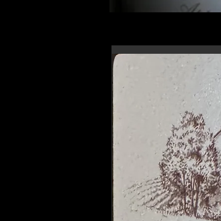
En-tête 6