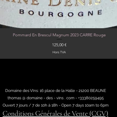
Pommard En Brescul Magnum 2023 CARRE Rouge
Aperçu rapide
Prix
125,00 €
Hors TVA
Domaine des VIns: 16 place de la Halle - 21200 BEAUNE
thomas @ domaine - des - vins . com - +33380259495
Ouvert 7 jours / 7 de 10h à 18h - Open 7 days 10am to 6pm
Conditions Générales de Vente (CGV)