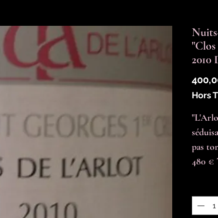
Nuits
"Clos
2010 
400,0
Hors 
"L'Arlo
séduisa
pas tom
480 € 
Quantit