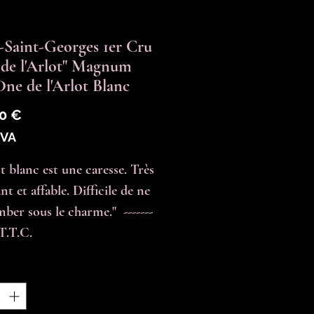
-Saint-Georges 1er Cru
 de l'Arlot" Magnum
Dne de l'Arlot Blanc
Prix
0 €
TVA
t blanc est une caresse. Très 
nt et affable. Difficile de ne 
ber sous le charme."  -------  
T.T.C.
é
*