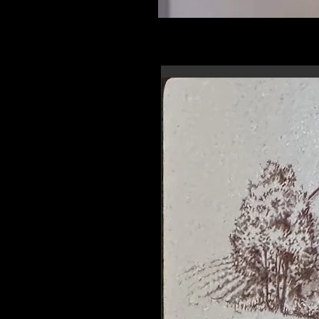
En-tête 6