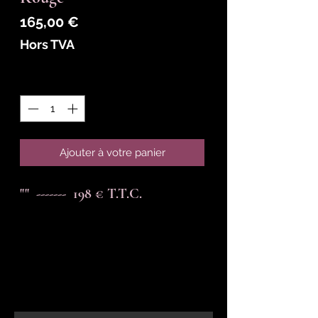
Prix
165,00 €
Hors TVA
Quantité
*
Ajouter à votre panier
""  -------  198 € T.T.C.
En-tête 6