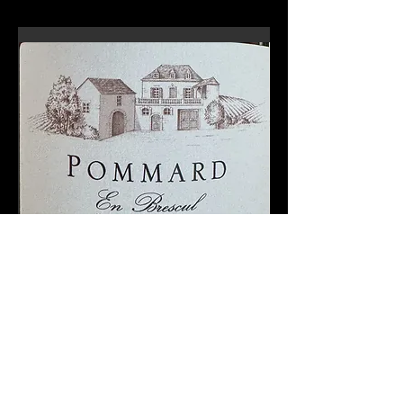
En-tête 6
Pommard En Brescul Magnum 2023
Beaune 1er Cru Tuv
CARRE Rouge
Prix
125,00 €
Hors TVA