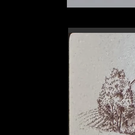
En-tête 6