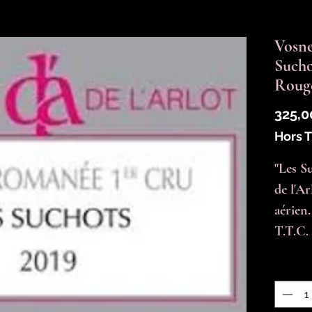
Vosne
Sucho
Roug
325,0
Hors 
"Les S
de l'Ar
aérien.
T.T.C.
Quantit