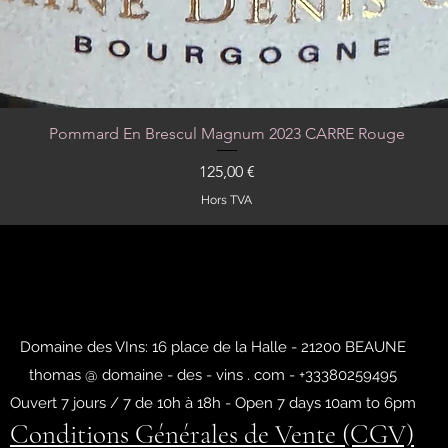
Pommard En Brescul Magnum 2023 CARRE Rouge
Aperçu rapide
Prix
125,00 €
Hors TVA
Domaine des VIns: 16 place de la Halle - 21200 BEAUNE
thomas @ domaine - des - vins . com - +33380259495
Ouvert 7 jours / 7 de 10h à 18h - Open 7 days 10am to 6pm
Conditions Générales de Vente (CGV)