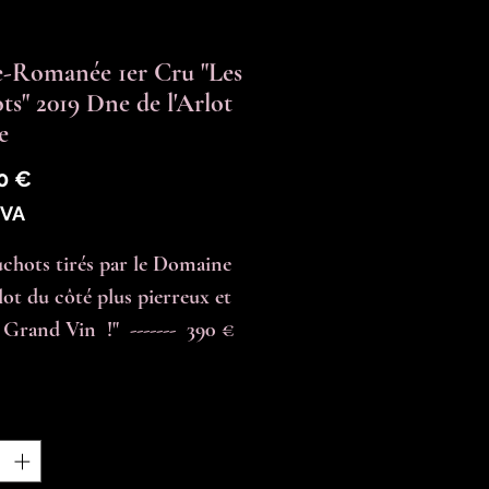
-Romanée 1er Cru "Les
ts" 2019 Dne de l'Arlot
e
Prix
0 €
TVA
uchots tirés par le Domaine 
lot du côté plus pierreux et 
 Grand Vin  !"  -------  390 € 
é
*