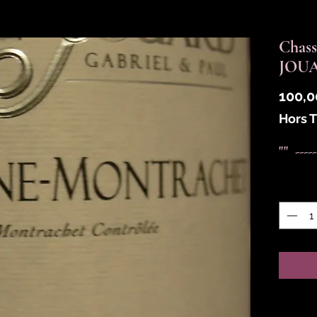
Chass
JOUA
100,0
Hors 
""  ---
Quantit