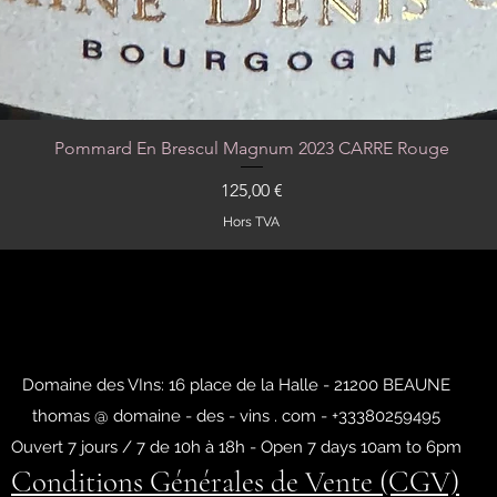
Pommard En Brescul Magnum 2023 CARRE Rouge
Aperçu rapide
Prix
125,00 €
Hors TVA
Domaine des VIns: 16 place de la Halle - 21200 BEAUNE
thomas @ domaine - des - vins . com - +33380259495
Ouvert 7 jours / 7 de 10h à 18h - Open 7 days 10am to 6pm
Conditions Générales de Vente (CGV)