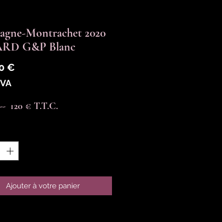
agne-Montrachet 2020
RD G&P Blanc
Prix
0 €
TVA
----  120 € T.T.C.
é
*
Ajouter à votre panier