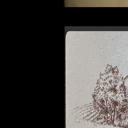
En-tête 6