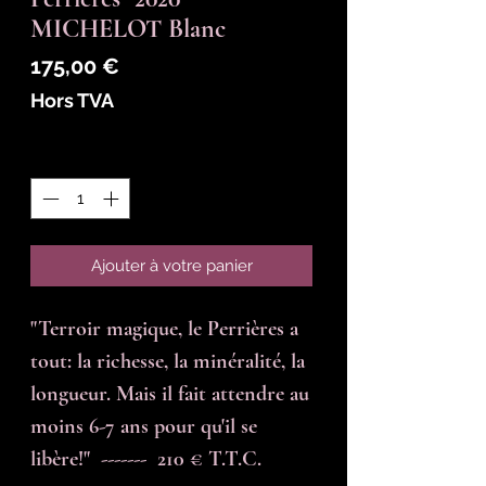
MICHELOT Blanc
Prix
175,00 €
Hors TVA
Quantité
*
Ajouter à votre panier
"Terroir magique, le Perrières a 
tout: la richesse, la minéralité, la 
longueur. Mais il fait attendre au 
moins 6-7 ans pour qu'il se 
libère!"  -------  210 € T.T.C.