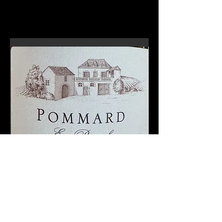
En-tête 6
Pommard En Brescul Magnum 2023
Beaune 1er Cru Tuv
CARRE Rouge